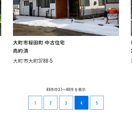
大町市桜田町 中古住宅
売約済
大町市大町3788-5
49件中37～48件を表示
1
2
3
4
5