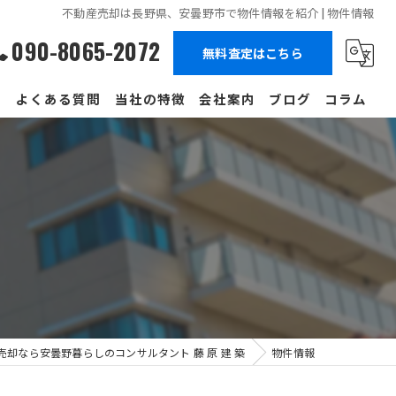
不動産売却は長野県、安曇野市で物件情報を紹介 | 物件情報
090-8065-2072
無料査定はこちら
フ
よくある質問
当社の特徴
会社案内
ブログ
コラム
相続
土地
戸建て
空き家
賃貸
却なら安曇野暮らしのコンサルタント 藤 原 建 築
物件情報