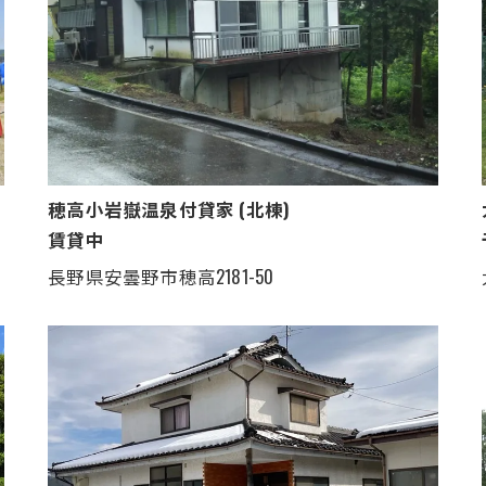
穂高小岩嶽温泉付貸家 (北棟)
賃貸中
長野県安曇野市穂高2181-50