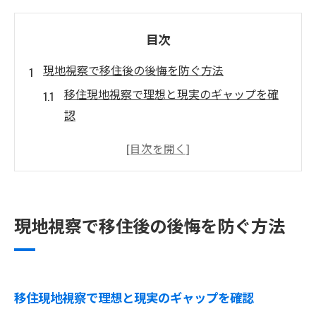
目次
現地視察で移住後の後悔を防ぐ方法
移住現地視察で理想と現実のギャップを確
認
移住後に後悔しないための視察ポイント解
説
地方移住でよくある失敗を視察時に見抜く
コツ
現地視察で移住後の後悔を防ぐ方法
移住視察で生活コストや支援の実態を調査
する
移住現地視察が失敗回避に役立つ理由とは
移住現地視察で理想と現実のギャップを確認
移住検討時の視察で失敗を減らすコツ