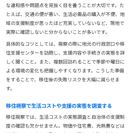
ける
な違和感や問題点を見抜く目を養うことが大切です。た
とえば、交通の便が悪い、生活必需品の購入が不便、地
移住現地視察とセンター活用の連携ポイン
域の支援制度が思ったほど充実していないなど、現地で
ト
実際に確認しないと分からないことが多いです。
生活費の現実が見える移住現地チェック
移住現地視察で生活費のリアルを徹底確認
具体的なコツとしては、視察の際に地元の行政窓口や移
住支援センターを訪問し、支援内容や手続きの実態を詳
移住で気になる家賃や物価を現地視察で調
しく聞くこと。また、複数回訪れることで季節や曜日に
査
よる環境の変化も把握しやすくなります。こうした準備
移住後の家計負担を減らす現地チェック術
をすることで、移住後の失敗リスクを大幅に減らせま
移住現地視察でコスト面の後悔を防ぐ方法
す。
移住候補地の支援金や補助の実態を現地で
知る
移住視察で生活コストや支援の実態を調査する
移住相談窓口を賢く使うための視察準備
移住視察では、生活コストの実態調査と自治体の支援制
移住現地視察前に相談窓口を活用する流れ
度の確認も欠かせません。物価や住宅費、光熱費などは
移住相談窓口の利用で視察計画を最適化