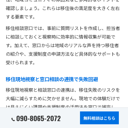
確認しましょう。これらは移住後の満足度を大きく左右
する要素です。
移住相談窓口では、事前に質問リストを作成し、担当者
に相談しておくと視察時に効率的に情報収集が可能で
す。加えて、窓口からは地域のリアルな声を持つ移住者
の紹介や、支援制度の申請方法など具体的なサポートも
受けられます。
移住現地視察と窓口相談の連携で失敗回避
移住現地視察と相談窓口の連携は、移住失敗のリスクを
大幅に減らすために欠かせません。現地での体験だけで
は見えにくい課題や支援制度の活用法を窓口で補完し、
総合的に判断することが成功の鍵となります。
090-8065-2072
無料相談はこちら
例えば、視察中に感じた不安点や疑問は、そのまま窓口