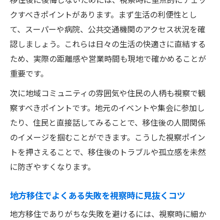
移住支援金や費用補助を受けるための視察
クすべきポイントがあります。まず生活の利便性とし
準備
て、スーパーや病院、公共交通機関のアクセス状況を確
移住フェアや自治体相談窓口の活用法を解
認しましょう。これらは日々の生活の快適さに直結する
説
ため、実際の距離感や営業時間も現地で確かめることが
移住支援制度を比較して賢く移住計画を立
重要です。
てる
次に地域コミュニティの雰囲気や住民の人柄も視察で観
ふるさと回帰支援センターの活用例
察すべきポイントです。地元のイベントや集会に参加し
移住現地視察で役立つ支援センターの利用
たり、住民と直接話してみることで、移住後の人間関係
法
のイメージを掴むことができます。こうした視察ポイン
ふるさと回帰支援センターでできる移住相
トを押さえることで、移住後のトラブルや孤立感を未然
談術
に防ぎやすくなります。
移住相談窓口一覧から事前準備を始めるコ
地方移住でよくある失敗を視察時に見抜くコツ
ツ
移住視察後のフォローを支援センターで受
地方移住でありがちな失敗を避けるには、視察時に細か