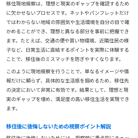
移住視察で見逃せない現地の生活チェック
移住現地視察は、理想と現実のギャップを確認するため
項目
に欠かせないプロセスです。ネットやパンフレットだけ
ではわからない地域の雰囲気や生活環境を自分の目で確
移住検討段階でやるべき視察準備と確認方
かめることができ、理想と異なる部分を事前に把握でき
法
ます。たとえば、交通の便や買い物環境、近隣住民の様
移住現地視察で後悔を防ぐ情報収集のポイ
子など、日常生活に直結するポイントを実際に体験する
ント
ことで、移住後のミスマッチを防ぎやすくなります。
移住失敗ランキングから学ぶ視察での注意
このように現地視察を行うことで、単なるイメージや情
点
報だけに頼らず、具体的な生活感を掴めるため、移住先
移住視察を活かした候補地の現実的な選び
の決定において非常に有効です。結果として、理想と現
方
実のギャップを埋め、満足度の高い移住生活を実現でき
自治体の支援を上手に活かした移住術
ます。
移住支援が手厚い自治体の特徴と探し方
移住現地視察で支援制度を有効活用する方
移住後に後悔しないための視察ポイント解説
法
移住後に後悔しないためには、視察時に重点的にチェッ