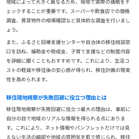
地域によって大きく異なるため、現地で実際の価格をチ
移住視察時に聞くべきポイントと窓口の活
ェックすることが重要です。スーパーや飲食店での価格
用法
調査、賃貸物件の相場確認など具体的な調査を行いまし
移住現地視察と窓口相談の連携で失敗回避
ょう。
移住相談窓口一覧を参考に効率的な視察準
また、ふるさと回帰支援センターや自治体の移住相談窓
備
口を訪ね、補助金や助成金、子育て支援などの制度内容
を詳細に聞くこともおすすめです。これにより、生活コ
ストの軽減や移住後の安心感が得られ、移住計画の現実
性を高められます。
移住現地視察が失敗回避に役立つ理由とは
移住現地視察が失敗回避に役立つ最大の理由は、事前に
自分の目で地域のリアルな情報を得られる点にありま
す。これにより、ネット情報やパンフレットだけでは見
えない生活の細部や地域の雰囲気を肌で感じられ、移住